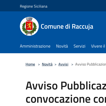
Salta al contenuto principale
Regione Siciliana
Comune di Raccuja
Amministrazione
Novità
Servizi
Vivere 
Home
>
Novità
>
Avvisi
>
Avviso Pubblicazio
Avviso Pubblica
convocazione co