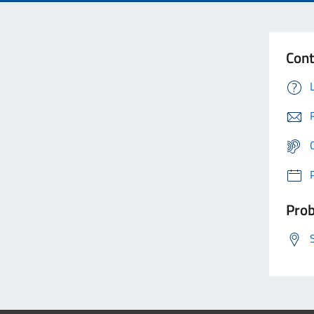
Cont
Prob