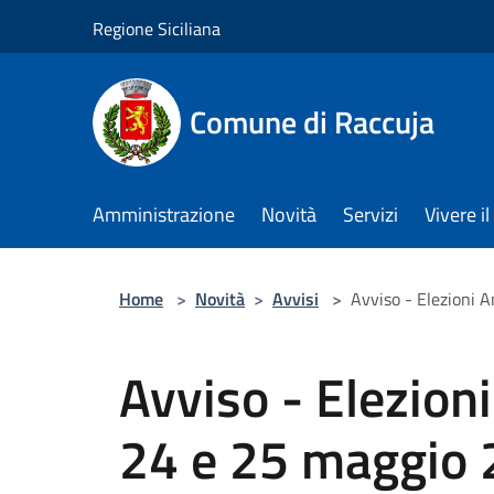
Salta al contenuto principale
Regione Siciliana
Comune di Raccuja
Amministrazione
Novità
Servizi
Vivere 
Home
>
Novità
>
Avvisi
>
Avviso - Elezioni 
Avviso - Elezion
24 e 25 maggio