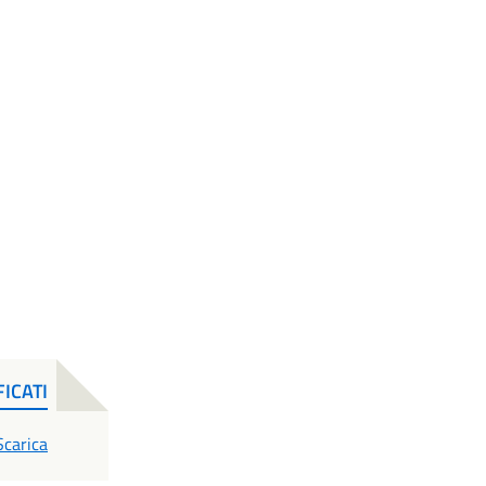
ICATI
PDF
Scarica