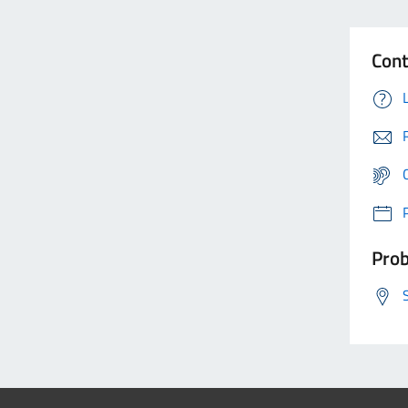
Cont
Prob