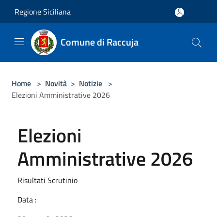
Salta al contenuto principale
Regione Siciliana
Comune di Raccuja
Home
>
Novità
>
Notizie
>
Elezioni Amministrative 2026
Elezioni
Amministrative 2026
Risultati Scrutinio
Data :