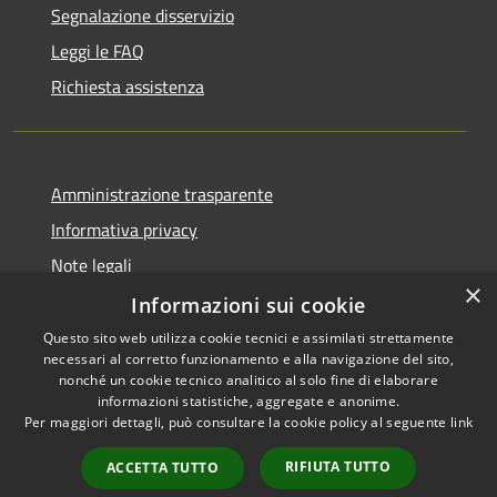
Segnalazione disservizio
Leggi le FAQ
Richiesta assistenza
Amministrazione trasparente
Informativa privacy
Note legali
×
Dichiarazione di accessibilità
Informazioni sui cookie
Questo sito web utilizza cookie tecnici e assimilati strettamente
necessari al corretto funzionamento e alla navigazione del sito,
nonché un cookie tecnico analitico al solo fine di elaborare
informazioni statistiche, aggregate e anonime.
RSS
Copyright © 2026 • Comune di
Per maggiori dettagli, può consultare la cookie policy al seguente
link
Accessibilità
Raccuja • Powered by
Privacy
Municipium
Accesso
•
RIFIUTA TUTTO
ACCETTA TUTTO
Cookie
redazione