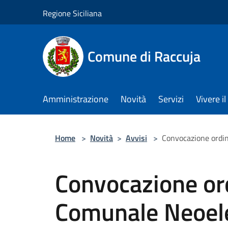
Salta al contenuto principale
Regione Siciliana
Comune di Raccuja
Amministrazione
Novità
Servizi
Vivere 
Home
>
Novità
>
Avvisi
>
Convocazione ordin
Convocazione ord
Comunale Neoel