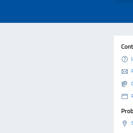
Cont
Prob