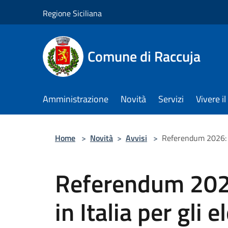
Salta al contenuto principale
Regione Siciliana
Comune di Raccuja
Amministrazione
Novità
Servizi
Vivere 
Home
>
Novità
>
Avvisi
>
Referendum 2026: opz
Referendum 2026
in Italia per gli e