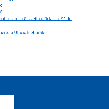
to
26
ubblicato in Gazzetta ufficiale n. 92 del
ertura Ufficio Elettorale
?