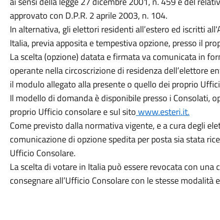
ai sensi della legge 27 dicembre 2001, n. 459 e del relat
approvato con D.P.R. 2 aprile 2003, n. 104.
In alternativa, gli elettori residenti all’estero ed iscritti a
Italia, previa apposita e tempestiva opzione, presso il pro
La scelta (opzione) datata e firmata va comunicata in for
operante nella circoscrizione di residenza dell’elettore e
il modulo allegato alla presente o quello dei proprio Uffic
Il modello di domanda è disponibile presso i Consolati, op
proprio Ufficio consolare e sul sito
www.esteri.it.
Come previsto dalla normativa vigente, e a cura degli elett
comunicazione di opzione spedita per posta sia stata rice
Ufficio Consolare.
La scelta di votare in Italia può essere revocata con una 
consegnare all’Ufficio Consolare con le stesse modalità 