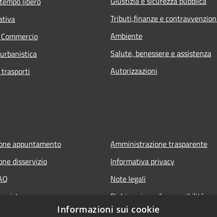
Giustizia e sicurezza pubblica
 tempo libero
Tributi,finanze e contravvenzion
ativa
Ambiente
e Commercio
Salute, benessere e assistenza
 urbanistica
Autorizzazioni
 trasporti
ione appuntamento
Amministrazione trasparente
one disservizio
Informativa privacy
FAQ
Note legali
 assistenza
Dichiarazione di accessibilità
Informazioni sui cookie