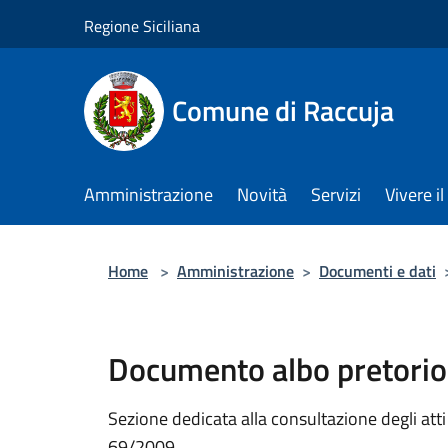
Salta al contenuto principale
Regione Siciliana
Comune di Raccuja
Amministrazione
Novità
Servizi
Vivere 
Home
>
Amministrazione
>
Documenti e dati
Documento albo pretorio
Sezione dedicata alla consultazione degli atti a
69/2009