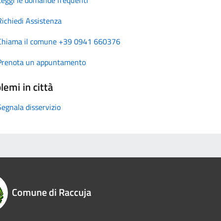
Richiedi Assistenza
Chiama il comune +39 0941 660376
Prenota un appuntamento
lemi in città
Segnala disservizio
Comune di Raccuja