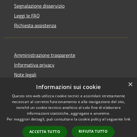
Segnalazione disservizio
Leggi le FAQ
Richiesta assistenza
Amministrazione trasparente
Informativa privacy
Note legali
×
Dichiarazione di accessibilità
Informazioni sui cookie
Questo sito web utilizza cookie tecnici e assimilati strettamente
necessari al corretto funzionamento e alla navigazione del sito,
nonché un cookie tecnico analitico al solo fine di elaborare
informazioni statistiche, aggregate e anonime.
RSS
Copyright © 2026 • Comune di
Per maggiori dettagli, può consultare la cookie policy al seguente
link
Accessibilità
Raccuja • Powered by
Privacy
Municipium
Accesso
•
RIFIUTA TUTTO
ACCETTA TUTTO