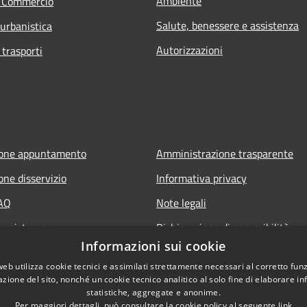
Ambiente
e Commercio
Salute, benessere e assistenza
 urbanistica
Autorizzazioni
 trasporti
ione appuntamento
Amministrazione trasparente
one disservizio
Informativa privacy
FAQ
Note legali
 assistenza
Dichiarazione di accessibilità
Informazioni sui cookie
web utilizza cookie tecnici e assimilati strettamente necessari al corretto fu
azione del sito, nonché un cookie tecnico analitico al solo fine di elaborare i
statistiche, aggregate e anonime.
Per maggiori dettagli, può consultare la cookie policy al seguente
link