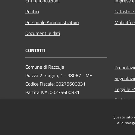
Enti e fondazioni
Imprese 
Politici
Catasto e
Personale Amministrativo
Mobilità e
Documenti e dati
CONTATTI
Comune di Raccuja
Prenotaz
Piazza 2 Giugno, 1 - 98067 - ME
Segnalazi
Codice Fiscale: 00275600831
Leggi le 
Partita IVA: 00275600831
Richiesta
PEC: comuneraccuja@pec.it
Questo sito 
Centralino Unico:
+39 0941 660376
alla navig