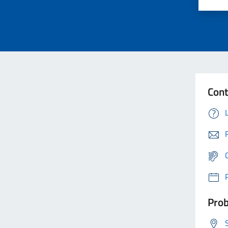
Cont
Prob