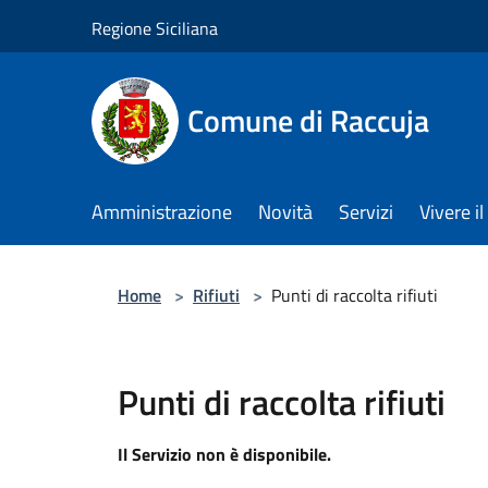
Salta al contenuto principale
Regione Siciliana
Comune di Raccuja
Amministrazione
Novità
Servizi
Vivere 
Home
>
Rifiuti
>
Punti di raccolta rifiuti
Punti di raccolta rifiuti
Il Servizio non è disponibile.