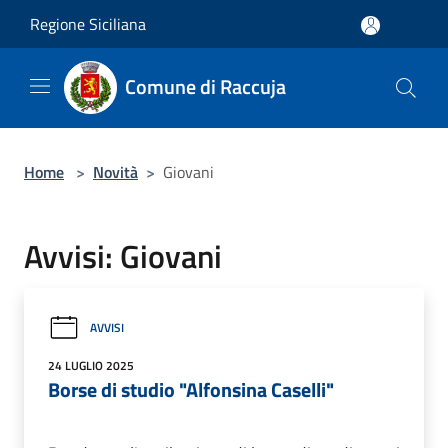
Salta al contenuto principale
Regione Siciliana
Comune di Raccuja
Home
>
Novità
>
Giovani
Avvisi: Giovani
AVVISI
24 LUGLIO 2025
Borse di studio "Alfonsina Caselli"