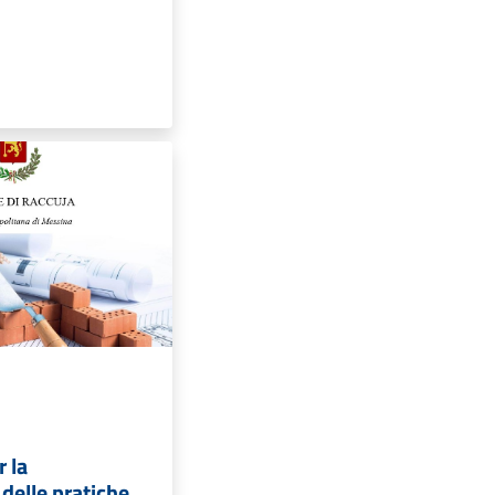
r la
delle pratiche