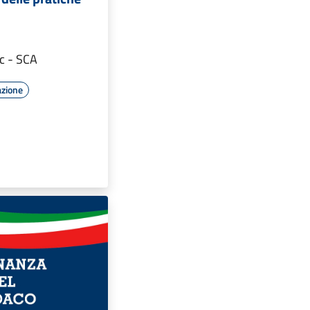
dc - SCA
azione