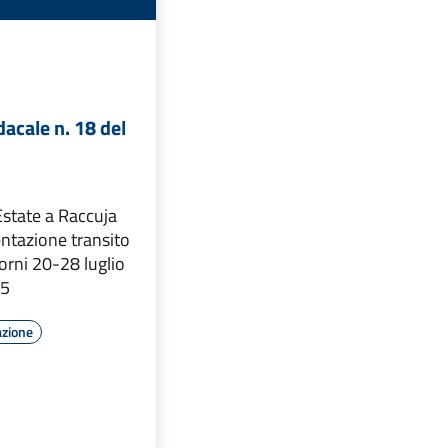
acale n. 18 del
Estate a Raccuja
tazione transito
iorni 20-28 luglio
25
azione