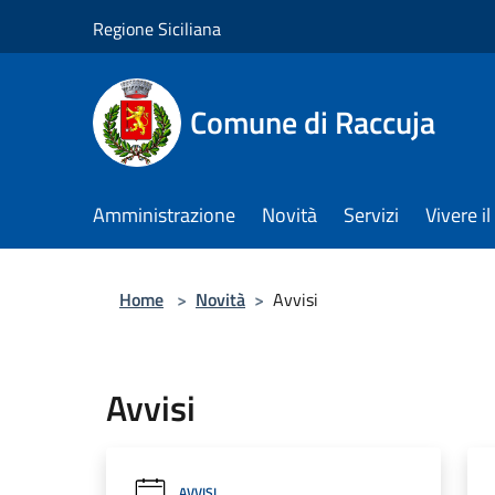
Salta al contenuto principale
Regione Siciliana
Comune di Raccuja
Amministrazione
Novità
Servizi
Vivere 
Home
>
Novità
>
Avvisi
Avvisi
AVVISI