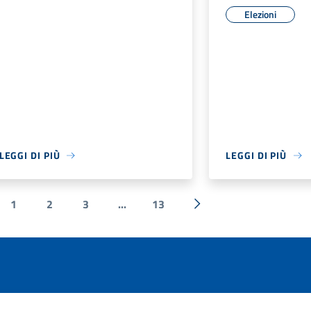
Elezioni
LEGGI DI PIÙ
LEGGI DI PIÙ
1
2
3
...
13
ecedente
Successiva »